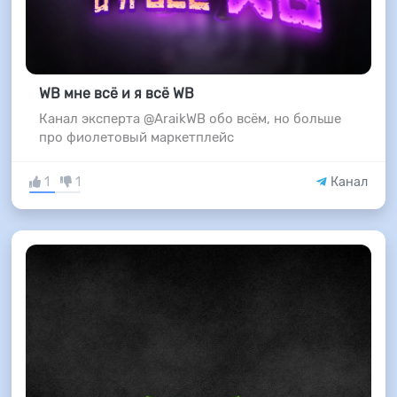
WB мне всё и я всё WB
Канал эксперта @AraikWB обо всём, но больше
про фиолетовый маркетплейс
1
1
Канал