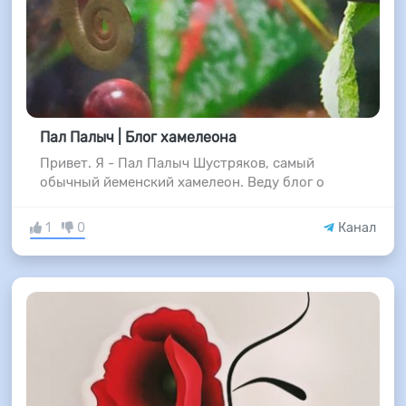
Пал Палыч | Блог хамелеона
Привет. Я - Пал Палыч Шустряков, самый
обычный йеменский хамелеон. Веду блог о
1
0
Канал