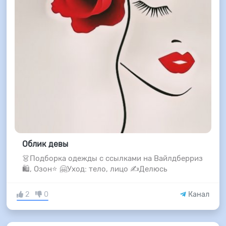
Облик девы
👗Подборка одежды с ссылками на Вайлдберриз
🛍, Озон⭐ 🤗Уход: тело, лицо ✍️Делюсь
2
0
Канал