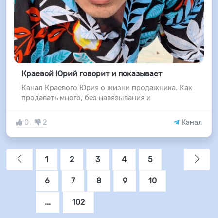
Краевой Юрий говорит и показывает
Канал Краевого Юрия о жизни продажника. Как
продавать много, без навязывания и
0
2
Канал
1
2
3
4
5
6
7
8
9
10
...
102