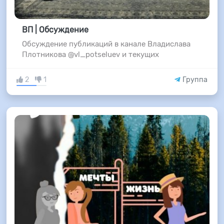
ВП | Обсуждение
Обсуждение публикаций в канале Владислава
Плотникова @vl_potseluev и текущих
2
1
Группа