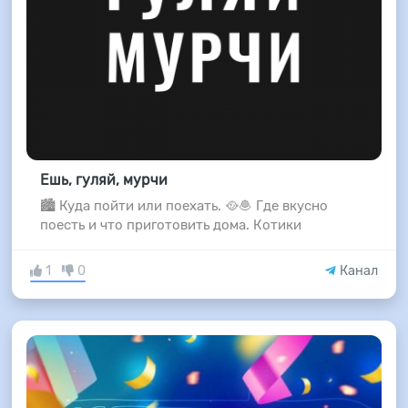
Ешь, гуляй, мурчи
🏙 Куда пойти или поехать. 🥘🧆 Где вкусно
поесть и что приготовить дома. Котики
1
0
Канал