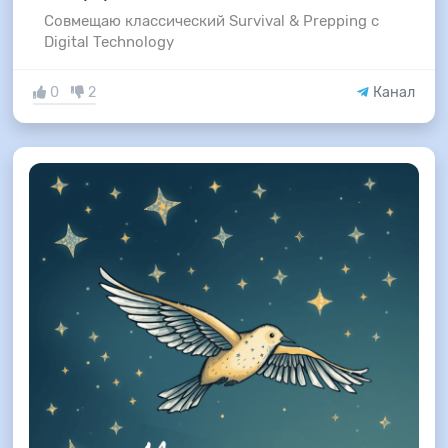
Совмещаю классический Survival & Prepping с
Digital Technology
0
2
Канал