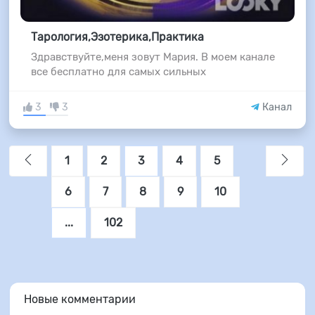
Тарология,Эзотерика,Практика
Здравствуйте,меня зовут Мария. В моем канале
все бесплатно для самых сильных
3
3
Канал
1
2
3
4
5
6
7
8
9
10
...
102
Новые комментарии