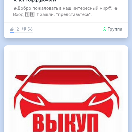
🔥Добро пожаловать в наш интересный мир😎 🔥
Вход 1️⃣8️⃣ ✝️Зашли, *представьтесь*:
12
56
Группа