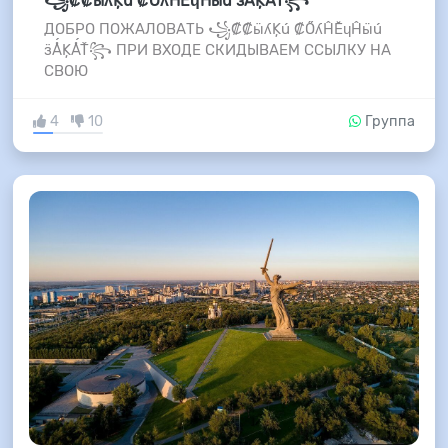
꧁₡₡ӹʎĶú ₡ŐʎĤĔɥĤӹú ӟǺĶǺŤ꧂
ДОБРО ПОЖАЛОВАТЬ ꧁₡₡ӹʎĶú ₡ŐʎĤĔɥĤӹú
ӟǺĶǺŤ꧂ ПРИ ВХОДЕ СКИДЫВАЕМ ССЫЛКУ НА
СВОЮ
4
10
Группа