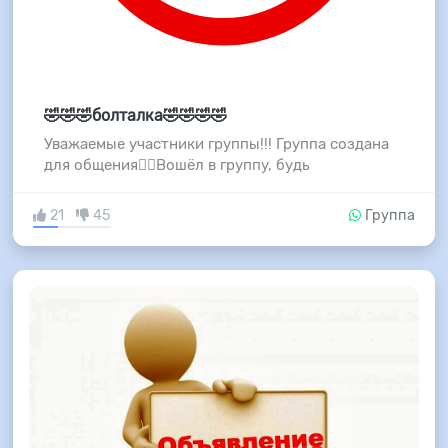
🤣🤣🤣болталка🤣🤣🤣🤣
Уважаемые участники группы!!! Группа создана
для общения☝🏻Вошёл в группу, будь
21
45
Группа