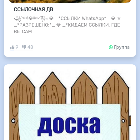
ССЫЛОЧНАЯ ДВ
꧁༺💎༻꧂ 💎 _*ССЫЛКИ WhatsApp*_ 💎 ⚜
_*РАЗРЕШЕНО:*_ 💎 _*КИДАЕМ ССЫЛКИ, ГДЕ
ВЫ САМ
9
48
Группа