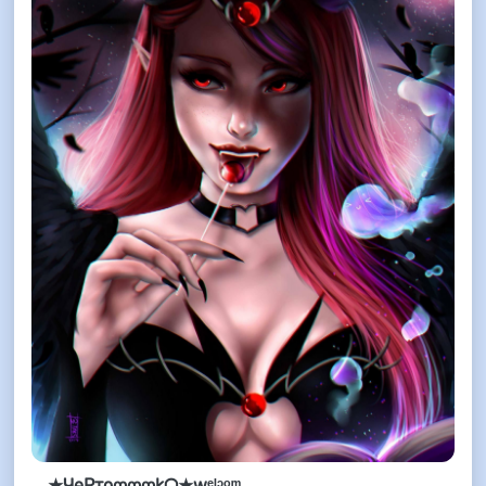
★ЧeРтоჶჶჶkᗩ★wᵉᴵᵓᵒᵐ