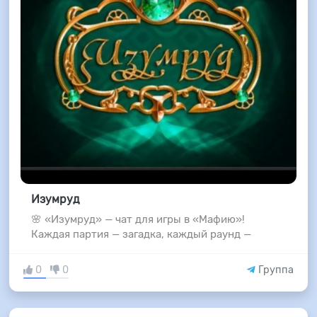
Изумруд
🌸 «Изумруд» — чат для игры в «Мафию»!
Каждая партия — загадка, каждый раунд —
0
0
Группа