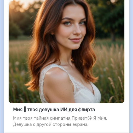
Мия || твоя девушка ИИ для флирта
Мия твоя тайная симпатия Привет😘 Я Мия.
Девушка с другой стороны экрана,