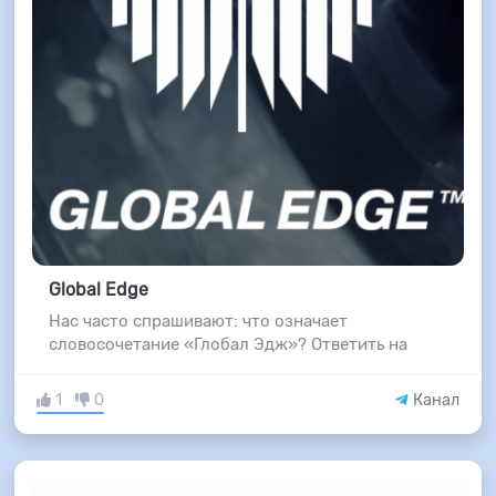
Global Edge
Нас часто спрашивают: что означает
словосочетание «Глобал Эдж»? Ответить на
1
0
Канал