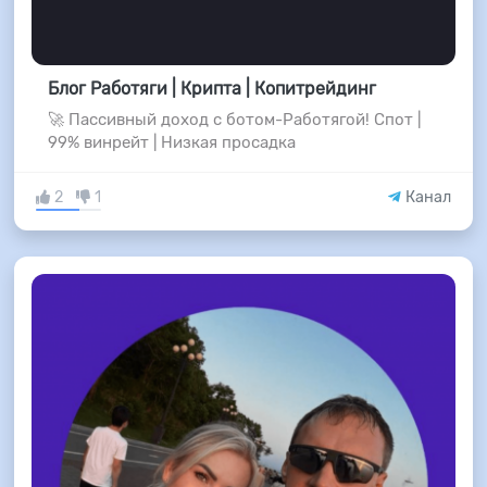
Блог Работяги | Крипта | Копитрейдинг
🚀 Пассивный доход с ботом-Работягой! Спот |
99% винрейт | Низкая просадка
2
1
Канал