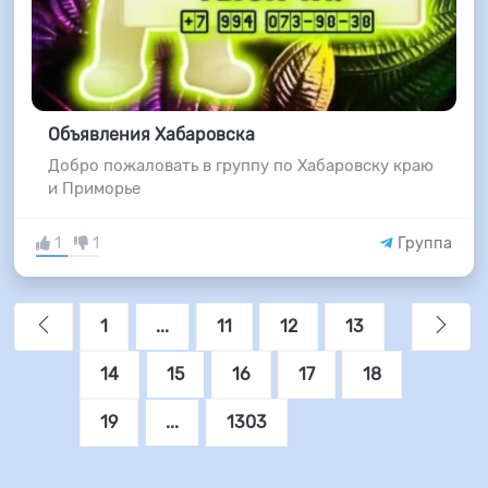
Объявления Хабаровска
Добро пожаловать в группу по Хабаровску краю
и Приморье
1
1
Группа
1
...
11
12
13
14
15
16
17
18
19
...
1303