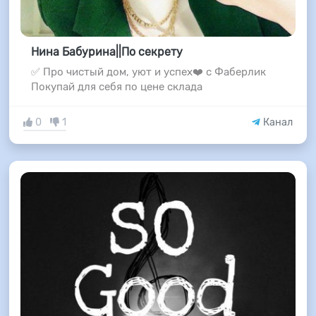
Нина Бабурина||По секрету
✅ Про чистый дом, уют и успех❤️ с Фаберлик
Покупай для себя по цене склада
0
1
Канал