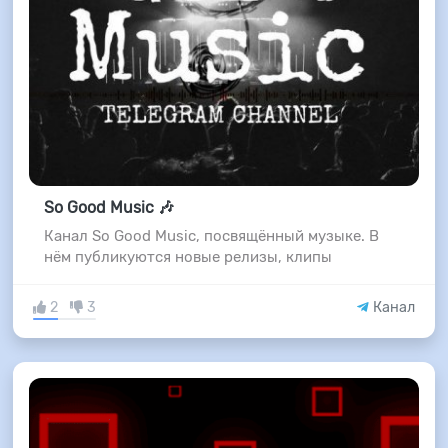
So Good Music 🎶
Канал So Good Music, посвящённый музыке. В
нём публикуются новые релизы, клипы
2
3
Канал