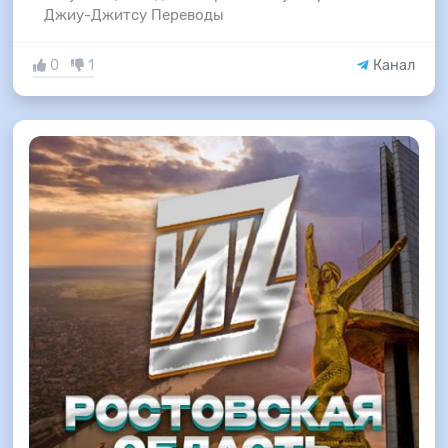
Джиу-Джитсу Переводы
0
1
Канал