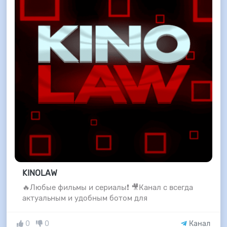
KINOLAW
🔥Любые фильмы и сериалы❗ 🎥Канал с всегда
актуальным и удобным ботом для
0
0
Канал