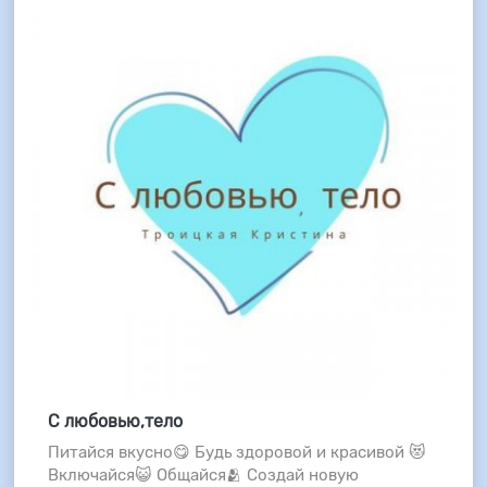
С любовью,тело
Питайся вкусно😋 Будь здоровой и красивой 😻
Включайся😺 Общайся🫂 Создай новую