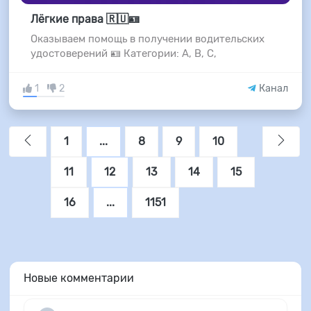
Лёгкие права 🇷🇺🪪
Оказываем помощь в получении водительских
удостоверений 🪪 Категории: A, B, C,
1
2
Канал
1
...
8
9
10
11
12
13
14
15
16
...
1151
Новые комментарии