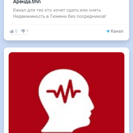
Аренда.tmn
Канал для тех кто хочет сдать или снять
Недвижимость в Тюмени без посредников!
0
1
Канал