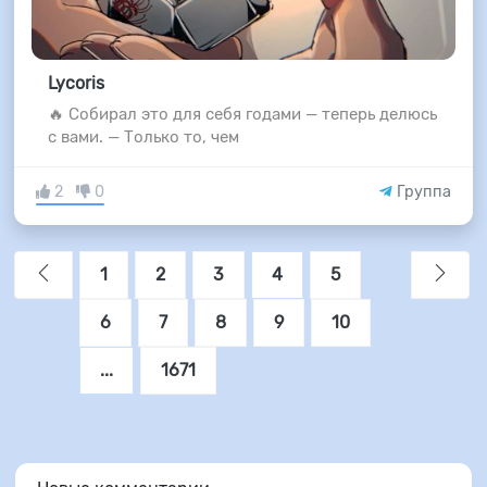
Lycoris
🔥 Собирал это для себя годами — теперь делюсь
с вами. — Только то, чем
2
0
Группа
1
2
3
4
5
6
7
8
9
10
...
1671