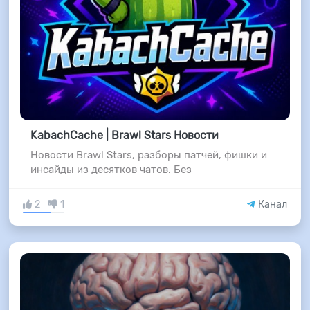
KabachCache | Brawl Stars Новости
Новости Brawl Stars, разборы патчей, фишки и
инсайды из десятков чатов. Без
2
1
Канал