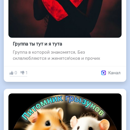
Группа ты тут и я тута
Группа в которой знакомятся, Без
склвлюбляются и женятся!оков и прочих
0
1
Канал