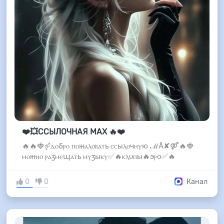
❤️💥ССЫЛОЧНАЯ МАХ 🔥❤️
🔥🔥🍓⚤ⲇⲟⳝⲣⲟ ⲡⲟⲿⲁⲗⲟⲃⲁⲧь ⲥⲥыⲗⲟчⲏⲩю ℳÅ✘⚤🔥🍓
ⲙⲟⲿⲏⲟ ⲣⲁⳅⲙⲉպⲁⲧь ⲙⲩⳅыⲕⲩ✅🔥ⲕⲗυⲡы🔥эⲣо✅🔥
0
0
Канал