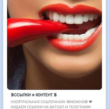
᯾ССЫЛКИ ➕ КОНТЕНТ ᯾
‼️НЕЙТРАЛЬНАЯ ССЫЛОЧНАЯ‼️ 🕸️МОЖНО🕸️ 🖤
КИДАЕМ ССЫЛКИ НА ВАТСАП И ТЕЛЕГРАММ