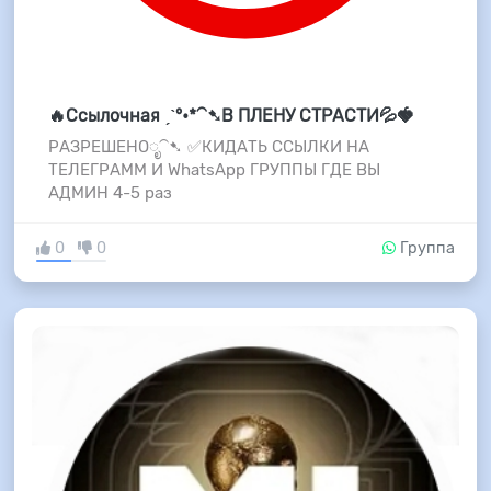
🔥Ссылочная ˏˋ°•*⁀➷В ПЛЕНУ СТРАСТИ💦🍓
РАЗРЕШЕНОೃ⁀➷ ✅КИДАТЬ ССЫЛКИ НА
ТЕЛЕГРАММ И WhatsApp ГРУППЫ ГДЕ ВЫ
АДМИН 4-5 раз
0
0
Группа