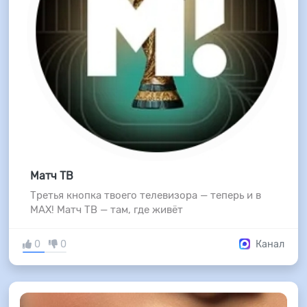
Матч ТВ
Третья кнопка твоего телевизора — теперь и в
MAX! Матч ТВ — там, где живёт
0
0
Канал