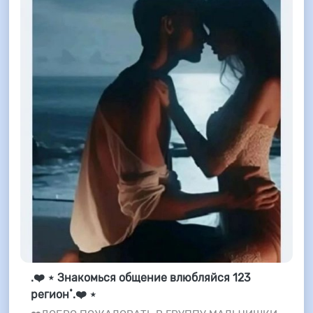
.❤️ ⋆ Знакомься общение влюбляйся 123
регион˚.❤️ ⋆