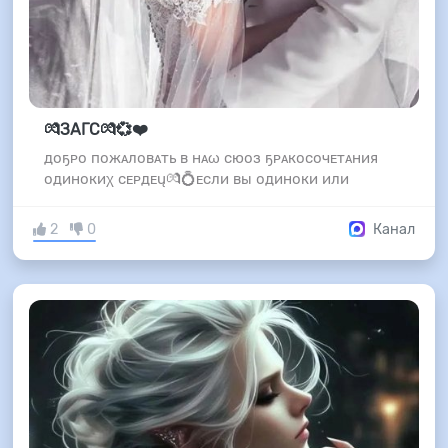
💏ЗАГС💏💞❤️
доҕᴘо пожᴀловᴀть в нᴀω сюоз ҕᴘᴀкосочᴇтᴀния
одинокиχ сᴇᴘдᴇų💏💍ᴇсли вы одиноки или
2
0
Канал