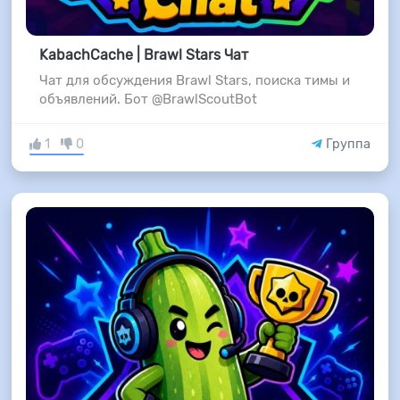
KabachCache | Brawl Stars Чат
Чат для обсуждения Brawl Stars, поиска тимы и
объявлений. Бот @BrawlScoutBot
1
0
Группа