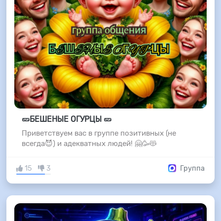
🥒БЕШЕНЫЕ ОГУРЦЫ 🥒
Приветствуем вас в группе позитивных (не
всегда😈) и адекватных людей! 🤗🥳😻
15
3
Группа