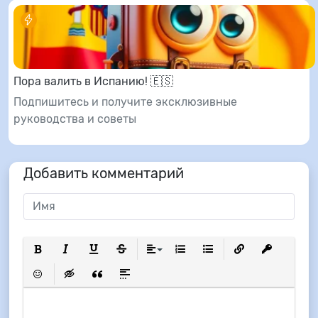
Пора валить в Испанию! 🇪🇸
Подпишитесь и получите эксклюзивные
руководства и советы
Добавить комментарий
Полужирный
Курсив
Подчеркнутый
Зачеркнутый
Выравнивание
Нумерованный список
Маркированный список
Вставить ссылку
Вставить з
Вставить смайлик
Вставка скрытого текста
Вставка цитаты
Вставка спойлера