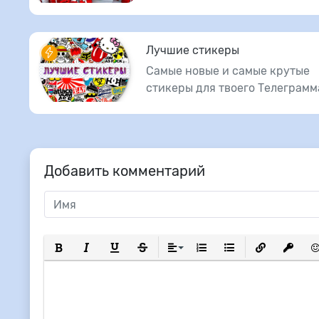
Лучшие стикеры
Самые новые и самые крутые
стикеры для твоего Телеграмм
Добавить комментарий
Полужирный
Курсив
Подчеркнутый
Зачеркнутый
Выравнивание
Нумерованный список
Маркированный сп
Вставить сс
Вставит
Вс