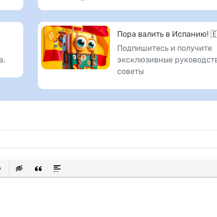
Пора валить в Испанию! 
Подпишитесь и получите
а,
эксклюзивные руководств
советы
исок
ылку
ь защищенную ссылку
тавить смайлик
Вставка скрытого текста
Вставка цитаты
Вставка спойлера