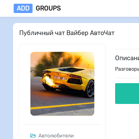
ADD
GROUPS
Публичный чат Вайбер АвтоЧат
Описан
Разговоры
Автолюбители