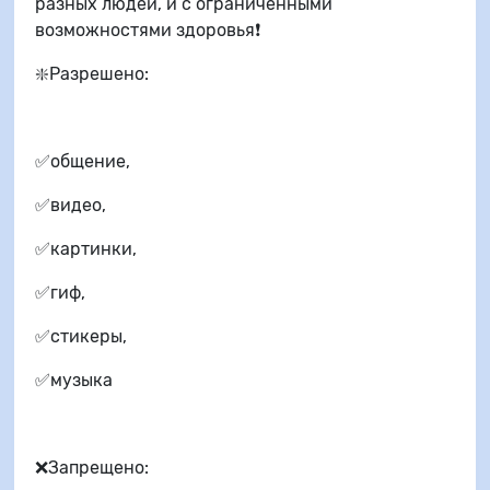
разных людей, и с ограниченными
возможностями здоровья❗
❇️Разрешено:
✅общение,
✅видео,
✅картинки,
✅гиф,
✅стикеры,
✅музыка
❌Запрещено: