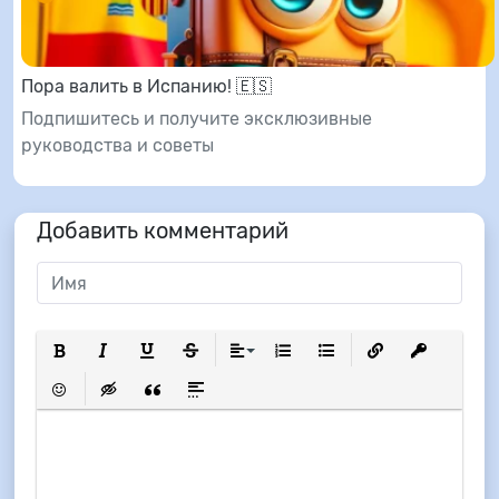
Пора валить в Испанию! 🇪🇸
Подпишитесь и получите эксклюзивные
руководства и советы
Добавить комментарий
Полужирный
Курсив
Подчеркнутый
Зачеркнутый
Выравнивание
Нумерованный список
Маркированный список
Вставить ссылку
Вставить з
Вставить смайлик
Вставка скрытого текста
Вставка цитаты
Вставка спойлера