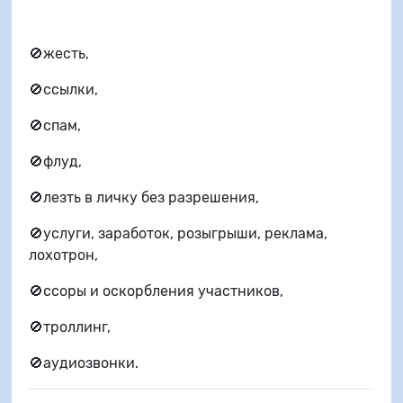
🚫жесть,
🚫ссылки,
🚫спам,
🚫флуд,
🚫лезть в личку без разрешения,
🚫услуги, заработок, розыгрыши, реклама,
лохотрон,
🚫ссоры и оскорбления участников,
🚫троллинг,
🚫аудиозвонки.