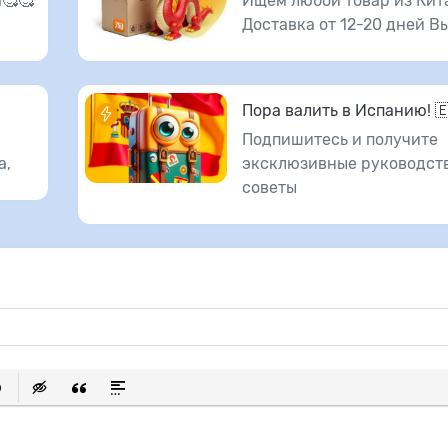
🥰🥰
Ищем любой товар из Кит
Доставка от 12-20 дней В
Пора валить в Испанию! 
Подпишитесь и получите
а,
эксклюзивные руководств
советы
исок
ылку
ь защищенную ссылку
тавить смайлик
Вставка скрытого текста
Вставка цитаты
Вставка спойлера