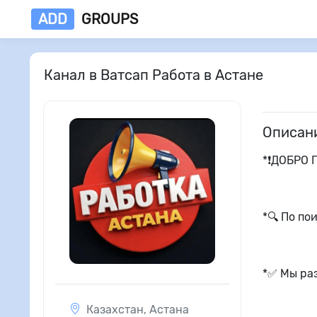
ADD
GROUPS
Канал в Ватсап Работа в Астане
Описан
*❗️ДОБРО
*🔍 По по
*✅️ Мы р
Казахстан
,
Астана