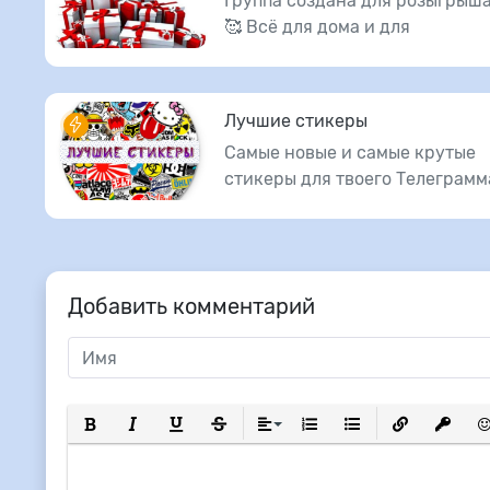
Группа создана для розыгрыша
🥰 Всё для дома и для
Лучшие стикеры
Самые новые и самые крутые
стикеры для твоего Телеграмм
Добавить комментарий
Полужирный
Курсив
Подчеркнутый
Зачеркнутый
Выравнивание
Нумерованный список
Маркированный сп
Вставить сс
Вставит
Вс