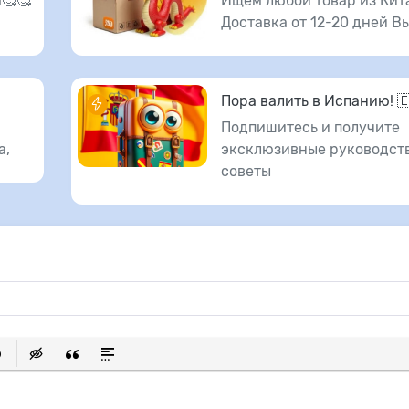
🥰🥰
Ищем любой товар из Кит
Доставка от 12-20 дней В
Пора валить в Испанию! 
Подпишитесь и получите
а,
эксклюзивные руководств
советы
исок
ылку
ь защищенную ссылку
тавить смайлик
Вставка скрытого текста
Вставка цитаты
Вставка спойлера