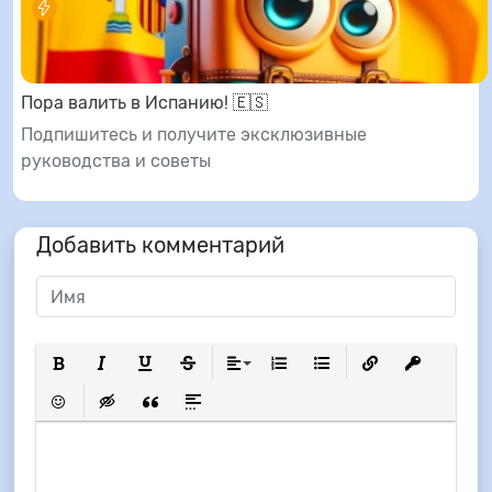
Пора валить в Испанию! 🇪🇸
Подпишитесь и получите эксклюзивные
руководства и советы
Добавить комментарий
Полужирный
Курсив
Подчеркнутый
Зачеркнутый
Выравнивание
Нумерованный список
Маркированный список
Вставить ссылку
Вставить з
Вставить смайлик
Вставка скрытого текста
Вставка цитаты
Вставка спойлера