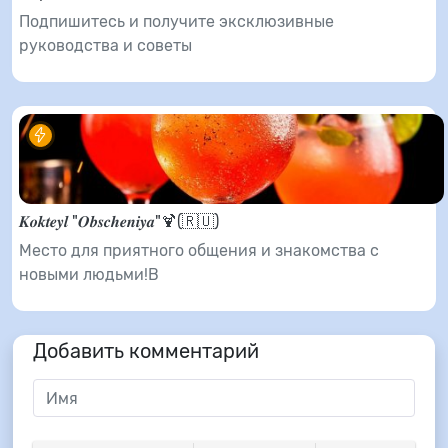
Подпишитесь и получите эксклюзивные
руководства и советы
𝑲𝒐𝒌𝒕𝒆𝒚𝒍 "𝑶𝒃𝒔𝒄𝒉𝒆𝒏𝒊𝒚𝒂"🍹(🇷🇺)
Место для приятного общения и знакомства с
новыми людьми!В
Добавить комментарий