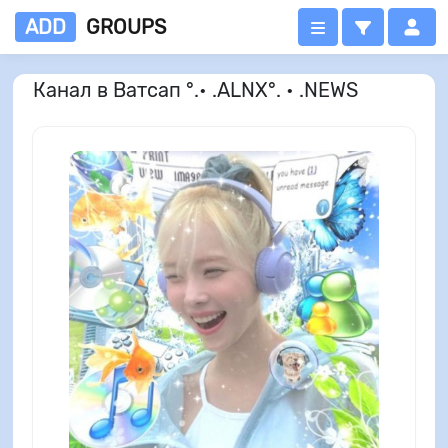
ADD
GROUPS
Канал в Ватсап °.• .ALNX°. • .NEWS