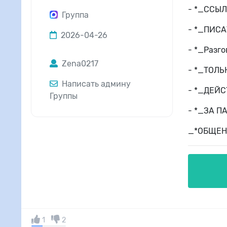
- *_ССЫЛ
Группа
- *_ПИСА
2026-04-26
- *_Разг
Zena0217
- *_ТОЛЬ
Написать админу
- *_ДЕЙ
Группы
- *_ЗА 
_*ОБЩЕН
1
2