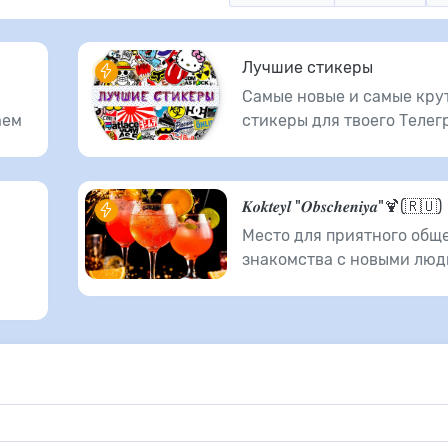
Лучшие стикеры
Самые новые и самые кру
аем
стикеры для твоего Телег
𝑲𝒐𝒌𝒕𝒆𝒚𝒍 "𝑶𝒃𝒔𝒄𝒉𝒆𝒏𝒊𝒚𝒂"🍹(🇷🇺)
Место для приятного общ
знакомства с новыми люд