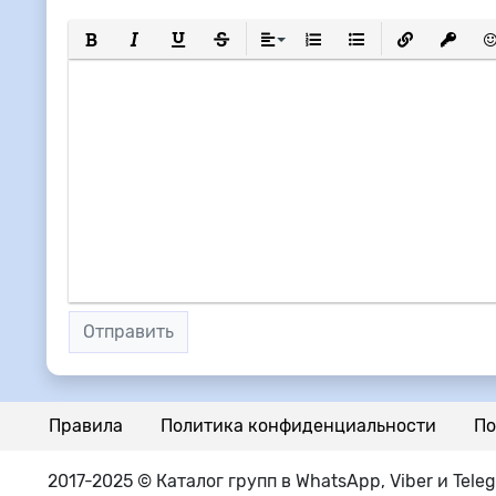
Полужирный
Курсив
Подчеркнутый
Зачеркнутый
Выравнивание
Нумерованный список
Маркированный сп
Вставить сс
Вставит
Вс
Отправить
Правила
Политика конфиденциальности
По
2017-2025 © Каталог групп в WhatsApp, Viber и Tele