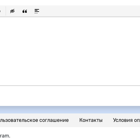
исок
ылку
ь защищенную ссылку
тавить смайлик
Вставка скрытого текста
Вставка цитаты
Вставка спойлера
льзовательское соглашение
Контакты
Условия оп
gram.