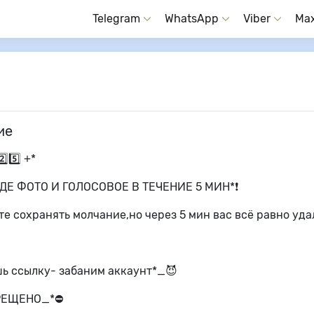
Telegram
WhatsApp
Viber
Ma
ие
⃣5️⃣ +*
ДЕ ФОТО И ГОЛОСОВОЕ В ТЕЧЕНИЕ 5 МИН*❗
е сохранять молчание,но через 5 мин вас всё равно уда
ь ссылку- забаним аккаунт*_😈
РЕЩЕНО_*⛔