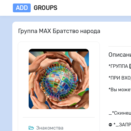
ADD
GROUPS
Группа MAX Братство народа
Описан
*ГРУППА 2️
*ПРИ ВХО
*Вы может
_*Скинеш
⛔ *_ЗАП
Знакомства