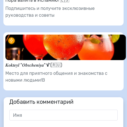
Пора валить в Испанию! 🇪🇸
Подпишитесь и получите эксклюзивные
руководства и советы
𝑲𝒐𝒌𝒕𝒆𝒚𝒍 "𝑶𝒃𝒔𝒄𝒉𝒆𝒏𝒊𝒚𝒂"🍹(🇷🇺)
Место для приятного общения и знакомства с
новыми людьми!В
Добавить комментарий