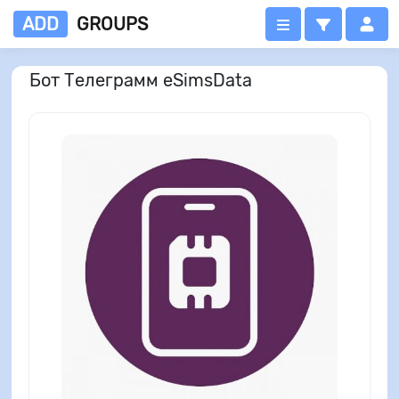
ADD
GROUPS
Бот Телеграмм eSimsData