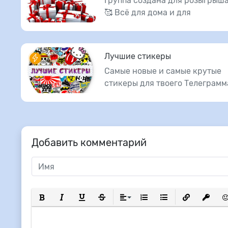
Группа создана для розыгрыша
🥰 Всё для дома и для
Лучшие стикеры
Самые новые и самые крутые
стикеры для твоего Телеграмм
Добавить комментарий
Полужирный
Курсив
Подчеркнутый
Зачеркнутый
Выравнивание
Нумерованный список
Маркированный сп
Вставить сс
Вставит
Вс