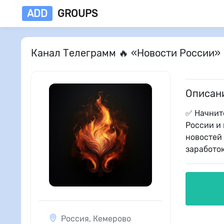
ADD
GROUPS
Канал Телеграмм 🔥 «Новости России»
Описан
✅ Начнит
России и
новостей 
заработок
Россия
,
Кемерово