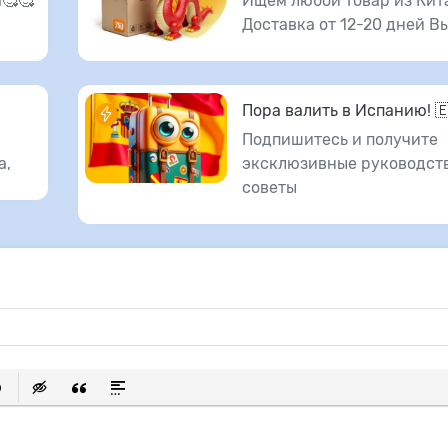
🥰🥰
Ищем любой товар из Кит
Доставка от 12-20 дней В
Пора валить в Испанию! 
Подпишитесь и получите
а,
эксклюзивные руководств
советы
исок
ылку
ь защищенную ссылку
тавить смайлик
Вставка скрытого текста
Вставка цитаты
Вставка спойлера