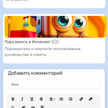
Пора валить в Испанию! 🇪🇸
Подпишитесь и получите эксклюзивные
руководства и советы
Добавить комментарий
Полужирный
Курсив
Подчеркнутый
Зачеркнутый
Выравнивание
Нумерованный список
Маркированный список
Вставить ссылку
Вставить з