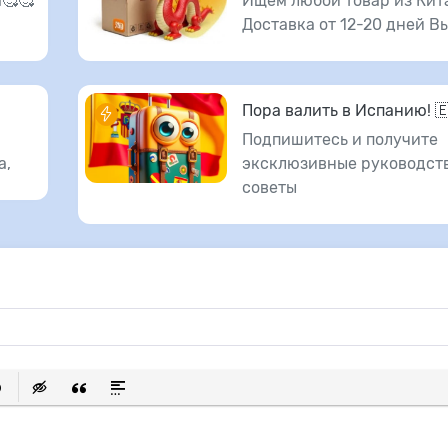
🥰🥰
Ищем любой товар из Кит
Доставка от 12-20 дней В
Пора валить в Испанию! 
Подпишитесь и получите
а,
эксклюзивные руководств
советы
исок
ылку
ь защищенную ссылку
тавить смайлик
Вставка скрытого текста
Вставка цитаты
Вставка спойлера