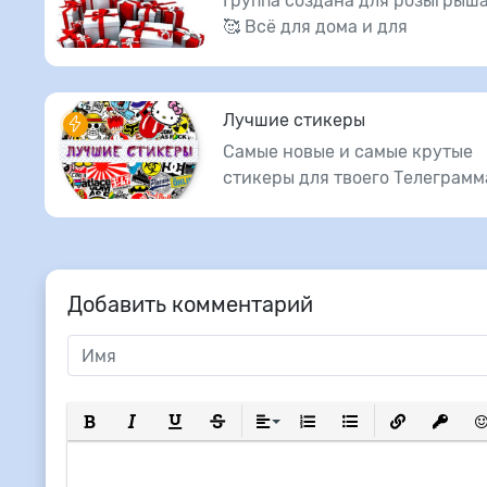
Группа создана для розыгрыша
🥰 Всё для дома и для
Лучшие стикеры
Самые новые и самые крутые
стикеры для твоего Телеграмм
Добавить комментарий
Полужирный
Курсив
Подчеркнутый
Зачеркнутый
Выравнивание
Нумерованный список
Маркированный сп
Вставить сс
Вставит
Вс