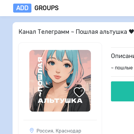
ADD
GROUPS
Канал Телеграмм ~ Пошлая альтушка 🖤
Описан
~ пошлые
Россия
,
Краснодар