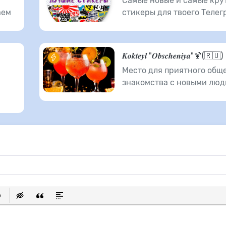
Самые новые и самые кру
аем
стикеры для твоего Телег
𝑲𝒐𝒌𝒕𝒆𝒚𝒍 "𝑶𝒃𝒔𝒄𝒉𝒆𝒏𝒊𝒚𝒂"🍹(🇷🇺)
Место для приятного общ
знакомства с новыми люд
исок
ылку
ь защищенную ссылку
тавить смайлик
Вставка скрытого текста
Вставка цитаты
Вставка спойлера