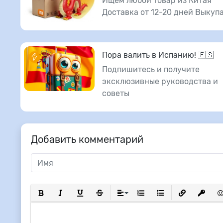
Ищем любой товар из Китая
Доставка от 12-20 дней Выкуп
Пора валить в Испанию! 🇪🇸
Подпишитесь и получите
эксклюзивные руководства и
советы
Добавить комментарий
Полужирный
Курсив
Подчеркнутый
Зачеркнутый
Выравнивание
Нумерованный список
Маркированный сп
Вставить сс
Вставит
Вс