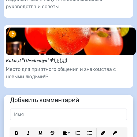
руководства и советы
𝑲𝒐𝒌𝒕𝒆𝒚𝒍 "𝑶𝒃𝒔𝒄𝒉𝒆𝒏𝒊𝒚𝒂"🍹(🇷🇺)
Место для приятного общения и знакомства с
новыми людьми!В
Добавить комментарий