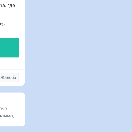
ha, где
😊✨
Жалоба
тые
рамма,