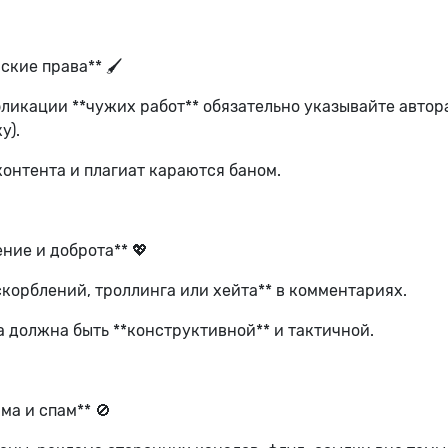
ские права** 🖌️
ликации **чужих работ** обязательно указывайте автора
у).
онтента и плагиат караются баном.
ение и доброта** 💖
скорблений, троллинга или хейта** в комментариях.
 должна быть **конструктивной** и тактичной.
ама и спам** 🚫