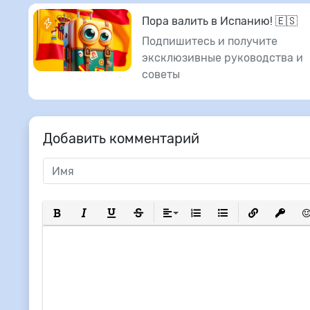
Пора валить в Испанию! 🇪🇸
Подпишитесь и получите
эксклюзивные руководства и
советы
Добавить комментарий
Полужирный
Курсив
Подчеркнутый
Зачеркнутый
Выравнивание
Нумерованный список
Маркированный сп
Вставить сс
Вставит
Вс