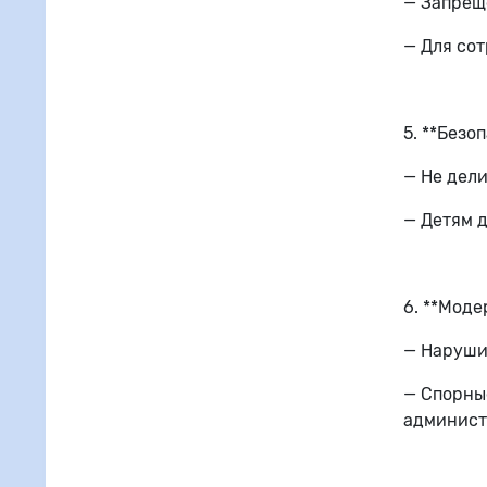
— Запреще
— Для со
5. **Безоп
— Не дели
— Детям д
6. **Моде
— Наруши
— Спорны
админист