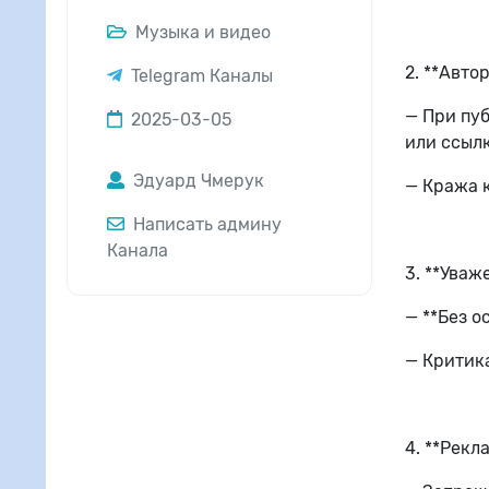
Музыка и видео
2. **Автор
Telegram Каналы
— При пуб
2025-03-05
или ссылк
Эдуард Чмерук
— Кража к
Написать админу
Канала
3. **Уваж
— **Без о
— Критика
4. **Рекл