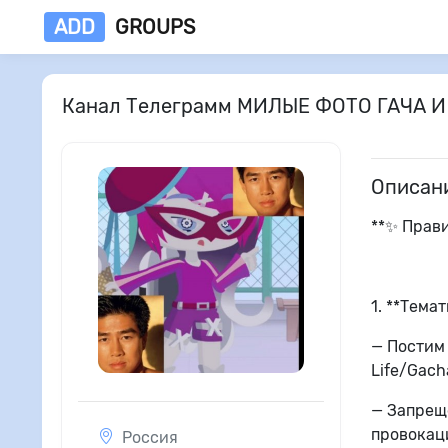
ADD
GROUPS
Канал Телеграмм МИЛЫЕ ФОТО ГАЧА И
Описан
**✨ Прав
1. **Тема
— Постим 
Life/Gach
— Запрещ
провокац
Россия