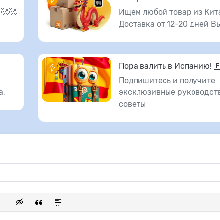
🥰🥰
Ищем любой товар из Кит
Доставка от 12-20 дней В
Пора валить в Испанию! 
Подпишитесь и получите
а,
эксклюзивные руководств
советы
исок
ылку
ь защищенную ссылку
тавить смайлик
Вставка скрытого текста
Вставка цитаты
Вставка спойлера