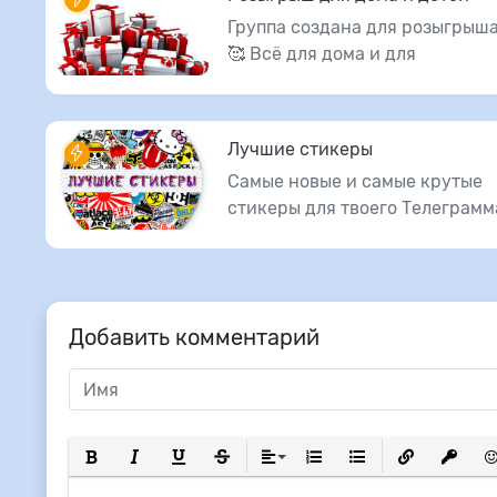
Группа создана для розыгрыша
🥰 Всё для дома и для
Лучшие стикеры
Самые новые и самые крутые
стикеры для твоего Телеграмм
Добавить комментарий
Полужирный
Курсив
Подчеркнутый
Зачеркнутый
Выравнивание
Нумерованный список
Маркированный сп
Вставить сс
Вставит
Вс