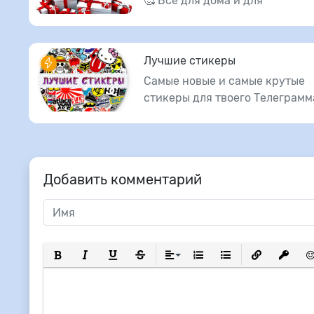
🥰 Всё для дома и для
Лучшие стикеры
Самые новые и самые крутые
стикеры для твоего Телеграмм
Добавить комментарий
Полужирный
Курсив
Подчеркнутый
Зачеркнутый
Выравнивание
Нумерованный список
Маркированный сп
Вставить сс
Вставит
Вс