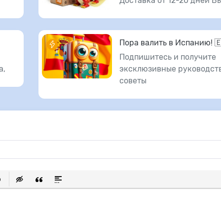
Доставка от 12-20 дней В
Пора валить в Испанию! 
Подпишитесь и получите
а,
эксклюзивные руководств
советы
исок
ылку
ь защищенную ссылку
тавить смайлик
Вставка скрытого текста
Вставка цитаты
Вставка спойлера