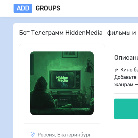
ADD
GROUPS
Бот Телеграмм HiddenMedia- фильмы и
Описан
🎉 Кино б
Добавьте 
жанрам —
Россия
,
Екатеринбург