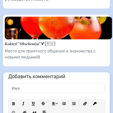
𝑲𝒐𝒌𝒕𝒆𝒚𝒍 "𝑶𝒃𝒔𝒄𝒉𝒆𝒏𝒊𝒚𝒂"🍹(🇷🇺)
Место для приятного общения и знакомства с
новыми людьми!В
Добавить комментарий
Полужирный
Курсив
Подчеркнутый
Зачеркнутый
Выравнивание
Нумерованный список
Маркированный список
Вставить ссылку
Вставить з