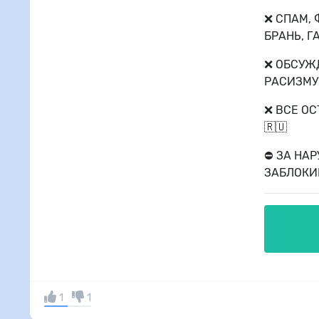
❌ СПАМ, 
БРАНЬ, 
❌ ОБСУЖ
РАСИЗМУ
❌ ВСЕ О
🇷🇺
⛔️ ЗА Н
ЗАБЛОКИР
1
1