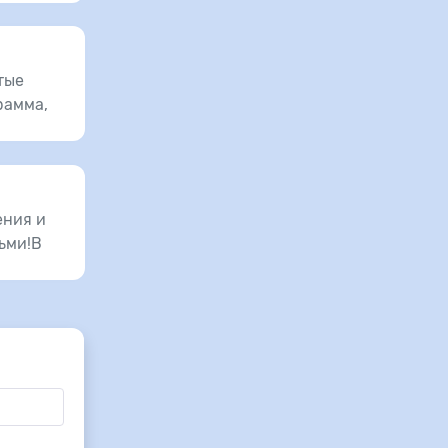
тые
рамма,
ения и
ьми!В