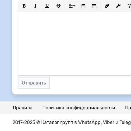
Полужирный
Курсив
Подчеркнутый
Зачеркнутый
Выравнивание
Нумерованный список
Маркированный сп
Вставить сс
Вставит
Вс
Отправить
Правила
Политика конфиденциальности
По
2017-2025 © Каталог групп в WhatsApp, Viber и Tele