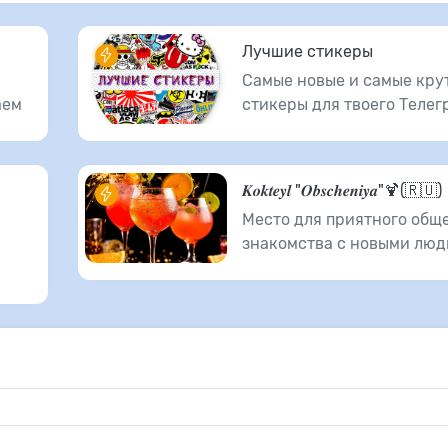
Лучшие стикеры
Самые новые и самые кру
аем
стикеры для твоего Телег
𝑲𝒐𝒌𝒕𝒆𝒚𝒍 "𝑶𝒃𝒔𝒄𝒉𝒆𝒏𝒊𝒚𝒂"🍹(🇷🇺)
Место для приятного общ
знакомства с новыми люд