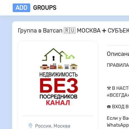
ADD
GROUPS
Группа в Ватсап 🇷🇺 МОСКВА ➕ СУБ
Описан
ПРАВИЛА
⚒️ В НАС
«ВСЕГДА»
☎️ ВХОД 
Если у Ва
WhatsApp
Россия
,
Москва