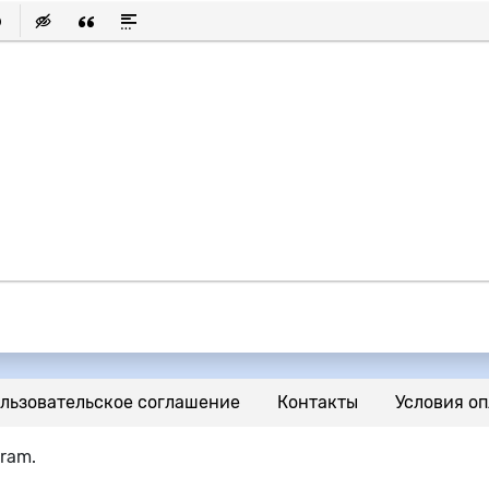
исок
ылку
ь защищенную ссылку
тавить смайлик
Вставка скрытого текста
Вставка цитаты
Вставка спойлера
льзовательское соглашение
Контакты
Условия оп
gram.