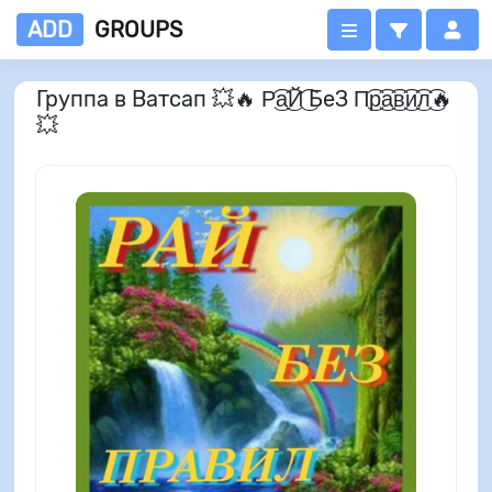
ADD
GROUPS
Группа в Ватсап 💥🔥 Р͜͡а͜͡Й͜͡ БеЗ П͜͡р͜͡а͜͡в͜͡и͜͡л͜͡🔥
💥