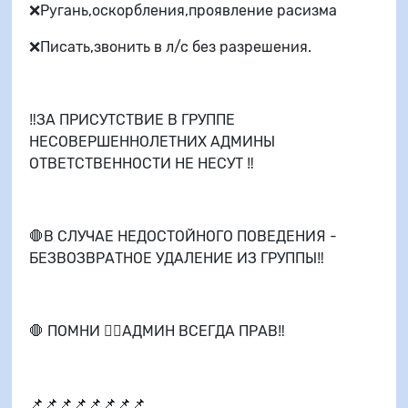
❌Ругань,оскорбления,проявление расизма
❌Писать,звонить в л/с без разрешения.
‼️ЗА ПРИСУТСТВИЕ В ГРУППЕ
НЕСОВЕРШЕННОЛЕТНИХ АДМИНЫ
ОТВЕТСТВЕННОСТИ НЕ НЕСУТ ‼️
🛑В СЛУЧАЕ НЕДОСТОЙНОГО ПОВЕДЕНИЯ -
БЕЗВОЗВРАТНОЕ УДАЛЕНИЕ ИЗ ГРУППЫ‼️
🛑 ПОМНИ 👉🏻АДМИН ВСЕГДА ПРАВ‼️
📌📌📌📌📌📌📌📌