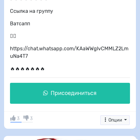
Ссылка на группу
Ватсапп
👇🏻
https://chat.whatsapp.com/KAaWWgIvCMMLZ2Lm
uNa4T7
🔥🔥🔥🔥🔥🔥🔥
Присоединиться
3
3
Опции