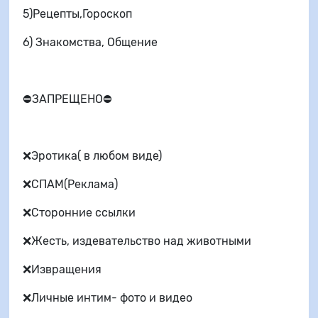
5)Рецепты,Гороскоп
6) Знакомства, Общение
⛔ЗАПРЕЩЕНО⛔
❌Эротика( в любом виде)
❌СПАМ(Реклама)
❌Сторонние ссылки
❌Жесть, издевательство над животными
❌Извращения
❌Личные интим- фото и видео