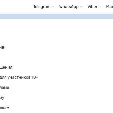
Telegram
WhatsApp
Viber
Ma
ие
бщения!
для участников 18+
кламе
му
ылкам