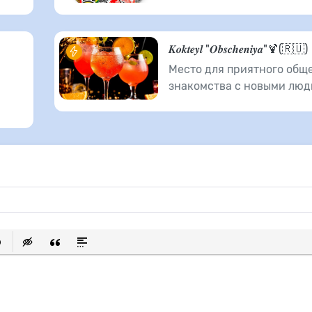
𝑲𝒐𝒌𝒕𝒆𝒚𝒍 "𝑶𝒃𝒔𝒄𝒉𝒆𝒏𝒊𝒚𝒂"🍹(🇷🇺)
Место для приятного общ
знакомства с новыми люд
исок
ылку
ь защищенную ссылку
тавить смайлик
Вставка скрытого текста
Вставка цитаты
Вставка спойлера