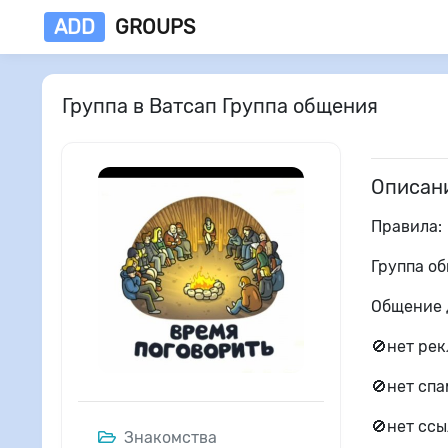
ADD
GROUPS
Группа в Ватсап Группа общения
Описан
Правила:
Группа о
Общение 
🚫нет ре
🚫нет спа
🚫нет сс
Знакомства