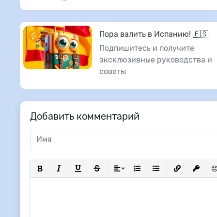
Пора валить в Испанию! 🇪🇸
Подпишитесь и получите
эксклюзивные руководства и
советы
Добавить комментарий
Полужирный
Курсив
Подчеркнутый
Зачеркнутый
Выравнивание
Нумерованный список
Маркированный сп
Вставить сс
Вставит
Вс