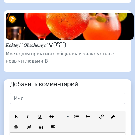
𝑲𝒐𝒌𝒕𝒆𝒚𝒍 "𝑶𝒃𝒔𝒄𝒉𝒆𝒏𝒊𝒚𝒂"🍹(🇷🇺)
Место для приятного общения и знакомства с
новыми людьми!В
Добавить комментарий
Полужирный
Курсив
Подчеркнутый
Зачеркнутый
Выравнивание
Нумерованный список
Маркированный список
Вставить ссылку
Вставить з
Вставить смайлик
Вставка скрытого текста
Вставка цитаты
Вставка спойлера