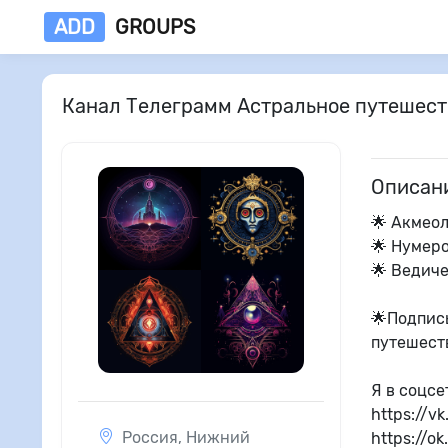
ADD
GROUPS
Канал Телеграмм Астральное путешест
Описан
🌟 Акмеол
🌟 Нумер
🌟 Ведич
🌟Подписы
путешест
Я в соцсе
https://v
Россия
,
Нижний
https://o