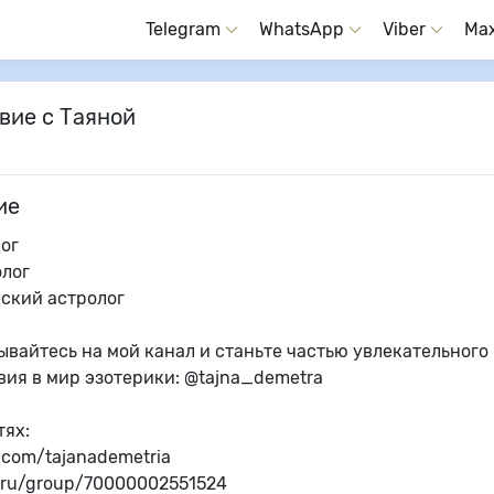
Telegram
WhatsApp
Viber
Ma
вие с Таяной
ие
ог
олог
еский астролог
вайтесь на мой канал и станьте частью увлекательного
вия в мир эзотерики: @tajna_demetra
тях:
k.com/tajanademetria
k.ru/group/70000002551524