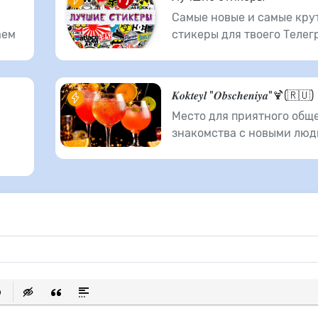
Самые новые и самые кру
аем
стикеры для твоего Телег
𝑲𝒐𝒌𝒕𝒆𝒚𝒍 "𝑶𝒃𝒔𝒄𝒉𝒆𝒏𝒊𝒚𝒂"🍹(🇷🇺)
Место для приятного общ
знакомства с новыми люд
исок
ылку
ь защищенную ссылку
тавить смайлик
Вставка скрытого текста
Вставка цитаты
Вставка спойлера