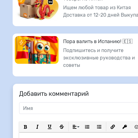
Ищем любой товар из Китая
Доставка от 12-20 дней Выкуп
Пора валить в Испанию! 🇪🇸
Подпишитесь и получите
эксклюзивные руководства и
советы
Добавить комментарий
Полужирный
Курсив
Подчеркнутый
Зачеркнутый
Выравнивание
Нумерованный список
Маркированный сп
Вставить сс
Вставит
Вс