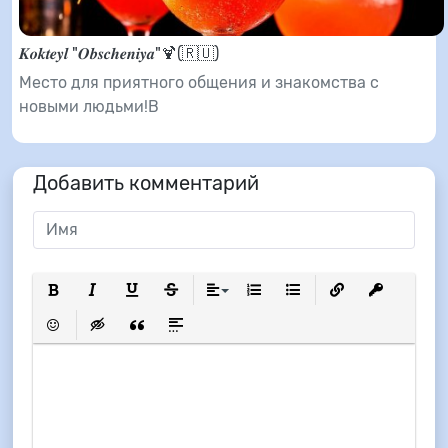
𝑲𝒐𝒌𝒕𝒆𝒚𝒍 "𝑶𝒃𝒔𝒄𝒉𝒆𝒏𝒊𝒚𝒂"🍹(🇷🇺)
Место для приятного общения и знакомства с
новыми людьми!В
Добавить комментарий
Полужирный
Курсив
Подчеркнутый
Зачеркнутый
Выравнивание
Нумерованный список
Маркированный список
Вставить ссылку
Вставить з
Вставить смайлик
Вставка скрытого текста
Вставка цитаты
Вставка спойлера