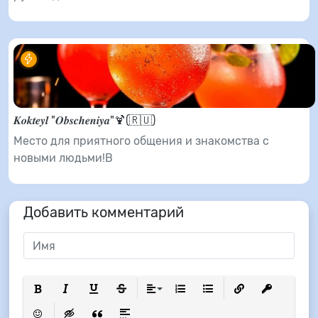
𝑲𝒐𝒌𝒕𝒆𝒚𝒍 "𝑶𝒃𝒔𝒄𝒉𝒆𝒏𝒊𝒚𝒂"🍹(🇷🇺)
Место для приятного общения и знакомства с
новыми людьми!В
Добавить комментарий
Полужирный
Курсив
Подчеркнутый
Зачеркнутый
Выравнивание
Нумерованный список
Маркированный список
Вставить ссылку
Вставить з