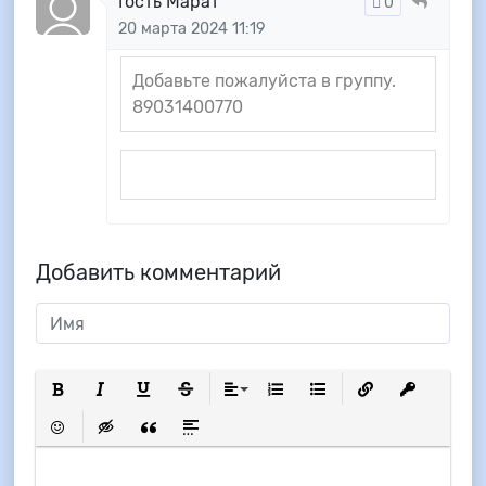
Гость Марат
0
20 марта 2024 11:19
Добавьте пожалуйста в группу.
89031400770
Добавить комментарий
Полужирный
Курсив
Подчеркнутый
Зачеркнутый
Выравнивание
Нумерованный список
Маркированный список
Вставить ссылку
Вставить з
Вставить смайлик
Вставка скрытого текста
Вставка цитаты
Вставка спойлера