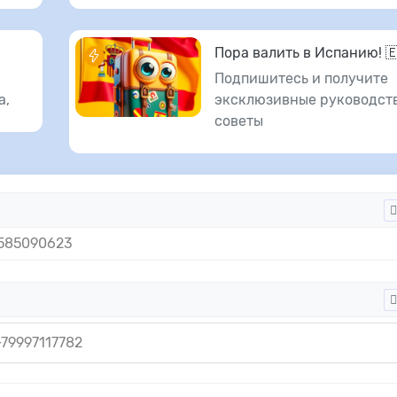
Пора валить в Испанию! 
Подпишитесь и получите
а,
эксклюзивные руководств
советы
9585090623
79997117782