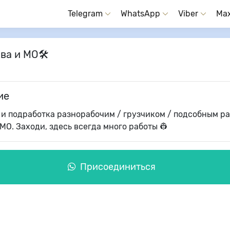
Telegram
WhatsApp
Viber
Ma
ква и МО🛠
ие
 и подработка разнорабочим / грузчиком / подсобным р
МО. Заходи, здесь всегда много работы 👷
Присоединиться