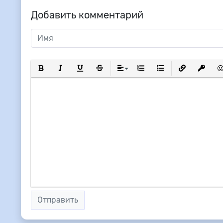
Добавить комментарий
Полужирный
Курсив
Подчеркнутый
Зачеркнутый
Выравнивание
Нумерованный список
Маркированный сп
Вставить сс
Вставит
Вс
Отправить