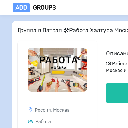
ADD
GROUPS
Группа в Ватсап 🛠Работа Халтура Мос
Описан
❗🛠Работа
Москве и 
Россия
,
Москва
Работа