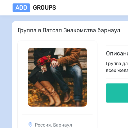
ADD
GROUPS
Группа в Ватсап Знакомства барнаул
Описан
Группа дл
всех жел
Россия
,
Барнаул