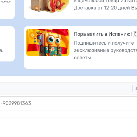
🥰🥰
Ищем любой товар из Кит
Доставка от 12-20 дней В
Пора валить в Испанию! 
Подпишитесь и получите
а,
эксклюзивные руководств
советы
8-9029981363