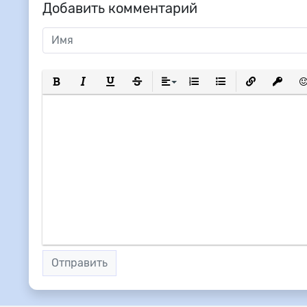
Добавить комментарий
Полужирный
Курсив
Подчеркнутый
Зачеркнутый
Выравнивание
Нумерованный список
Маркированный сп
Вставить сс
Вставит
Вс
Отправить