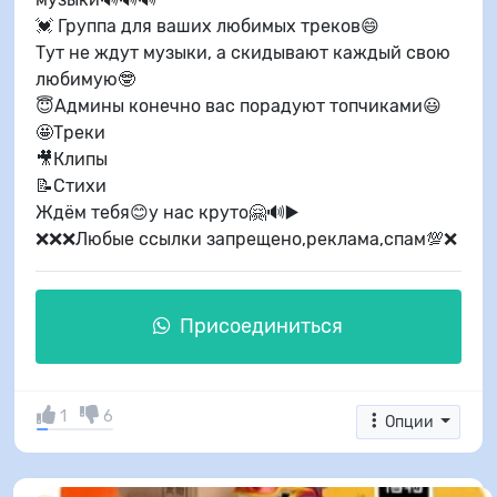
💓 Группа для ваших любимых треков😄
Тут не ждут музыки, а скидывают каждый свою
любимую🤓
😇Админы конечно вас порадуют топчиками😃
🤩Треки
🎥Клипы
📝Стихи
Ждём тебя😊у нас круто🤗🔊▶️
❌❌❌Любые ссылки запрещено,реклама,спам💯❌
Присоединиться
1
6
Опции