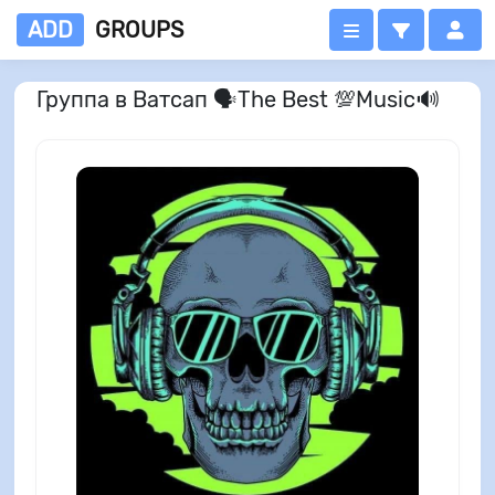
ADD
GROUPS
Группа в Ватсап 🗣️The Best 💯Music🔊