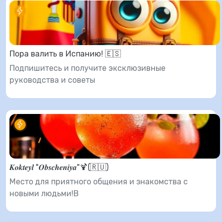
Пора валить в Испанию! 🇪🇸
Подпишитесь и получите эксклюзивные
руководства и советы
𝑲𝒐𝒌𝒕𝒆𝒚𝒍 "𝑶𝒃𝒔𝒄𝒉𝒆𝒏𝒊𝒚𝒂"🍹(🇷🇺)
Место для приятного общения и знакомства с
новыми людьми!В