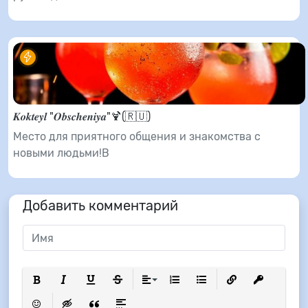
𝑲𝒐𝒌𝒕𝒆𝒚𝒍 "𝑶𝒃𝒔𝒄𝒉𝒆𝒏𝒊𝒚𝒂"🍹(🇷🇺)
Место для приятного общения и знакомства с
новыми людьми!В
Добавить комментарий
Полужирный
Курсив
Подчеркнутый
Зачеркнутый
Выравнивание
Нумерованный список
Маркированный список
Вставить ссылку
Вставить з