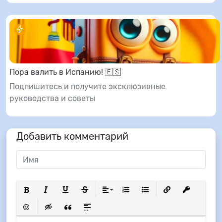
Пора валить в Испанию! 🇪🇸
Подпишитесь и получите эксклюзивные
руководства и советы
Добавить комментарий
Полужирный
Курсив
Подчеркнутый
Зачеркнутый
Выравнивание
Нумерованный список
Маркированный список
Вставить ссылку
Вставить з
Вставить смайлик
Вставка скрытого текста
Вставка цитаты
Вставка спойлера